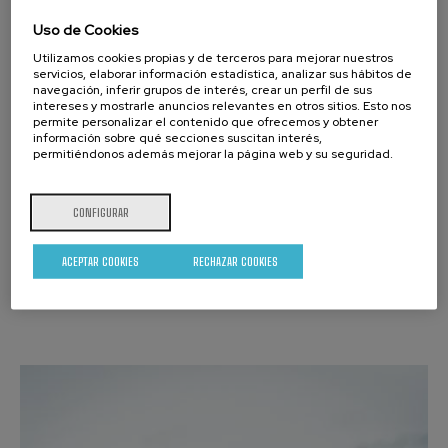
líder del sector, y garantizan una enorme penetración
Uso de Cookies
en la audiencia de internet en español y portugués.
Utilizamos cookies propias y de terceros para mejorar nuestros
servicios, elaborar información estadística, analizar sus hábitos de
Sus servicios incluyen la gestión integral de
navegación, inferir grupos de interés, crear un perfil de sus
intereses y mostrarle anuncios relevantes en otros sitios. Esto nos
campañas sobre el canal de email marketing, con
permite personalizar el contenido que ofrecemos y obtener
información sobre qué secciones suscitan interés,
permitiéndonos además mejorar la página web y su seguridad.
soluciones llave en mano.
Para ello cuenta con tecnologías propietarias y know-
CONFIGURAR
how específico sobre el canal para maximizar los
resultados en un canal tan específico y complejo
ACEPTAR COOKIES
RECHAZAR COOKIES
como el email marketing.