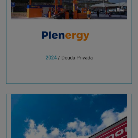
estaciones de servicio automáticas low-cost,
líder del mer
2024
/ Deuda Privada
Ver más
Plymouth Rubber
Group