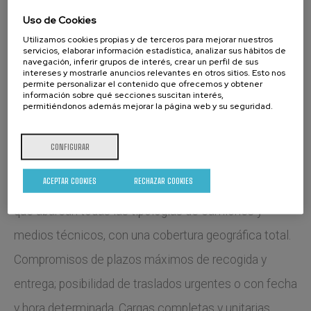
Uso de Cookies
Utilizamos cookies propias y de terceros para mejorar nuestros
servicios, elaborar información estadística, analizar sus hábitos de
navegación, inferir grupos de interés, crear un perfil de sus
intereses y mostrarle anuncios relevantes en otros sitios. Esto nos
permite personalizar el contenido que ofrecemos y obtener
Única empresa de logística del automóvil que cuenta
información sobre qué secciones suscitan interés,
permitiéndonos además mejorar la página web y su seguridad.
con una plataforma tecnológica capaz de ofrecer una
solución global ante las diferentes necesidades de
CONFIGURAR
transporte.
ACEPTAR COOKIES
RECHAZAR COOKIES
Alianzas estratégicas con más de 300 proveedores
que abarcan todas las tipologías de camiones y
medios técnicos, con una cobertura geográfica total.
Compromisos de plazos máximos de recogida y
entrega; posibilidad de traslados urgentes o con fecha
y hora determinada. Cargas completas y unitarias,